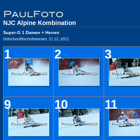
NJC Alpine Kombination
Super-G 1 Damen + Herren
Götschen/Bischofswiesen, 21.12..2021
1
2
3
9
10
11