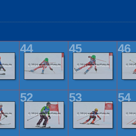
44
45
46
52
53
54