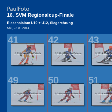
16. SVM Regionalcup-Finale
Riesenslalom U10 + U12, Siegerehrung
Söll, 23.03.2014
41
42
43
49
50
51