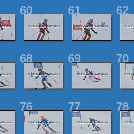
60
61
62
68
69
70
76
77
78