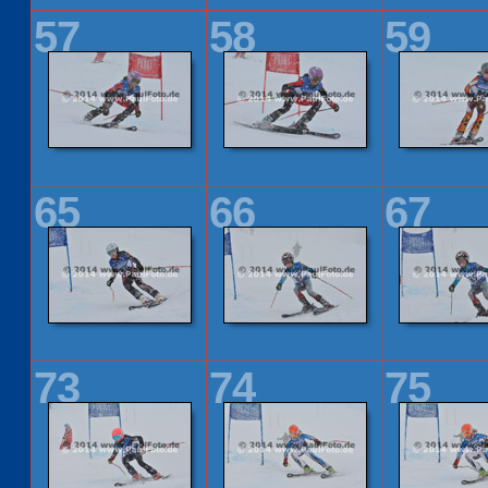
57
58
59
65
66
67
73
74
75