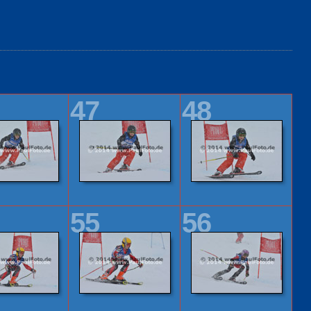
47
48
55
56